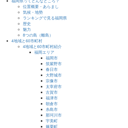
福岡県ってどんなところ？
位置概要・あらまし
気候・地勢
ランキングで見る福岡県
歴史
魅力
8つの島（離島）
4地域と60市町村
4地域と60市町村紹介
福岡エリア
福岡市
筑紫野市
春日市
大野城市
宗像市
太宰府市
古賀市
福津市
朝倉市
糸島市
那珂川市
宇美町
篠栗町