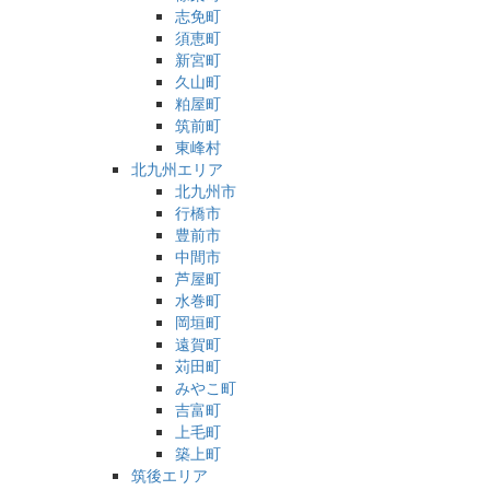
志免町
須恵町
新宮町
久山町
粕屋町
筑前町
東峰村
北九州エリア
北九州市
行橋市
豊前市
中間市
芦屋町
水巻町
岡垣町
遠賀町
苅田町
みやこ町
吉富町
上毛町
築上町
筑後エリア