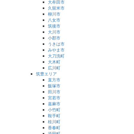
大牟田市
久留米市
柳川市
八女市
筑後市
大川市
小郡市
うきは市
みやま市
大刀洗町
大木町
広川町
筑豊エリア
直方市
飯塚市
田川市
宮若市
嘉麻市
小竹町
鞍手町
桂川町
香春町
添田町