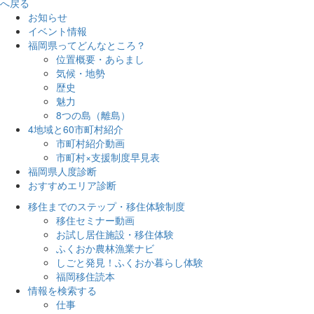
へ戻る
お知らせ
イベント情報
福岡県ってどんなところ？
位置概要・あらまし
気候・地勢
歴史
魅力
8つの島（離島）
4地域と60市町村紹介
市町村紹介動画
市町村×支援制度早見表
福岡県人度診断
おすすめエリア診断
移住までのステップ・移住体験制度
移住セミナー動画
お試し居住施設・移住体験
ふくおか農林漁業ナビ
しごと発見！ふくおか暮らし体験
福岡移住読本
情報を検索する
仕事