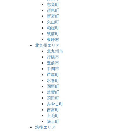
志免町
須恵町
新宮町
久山町
粕屋町
筑前町
東峰村
北九州エリア
北九州市
行橋市
豊前市
中間市
芦屋町
水巻町
岡垣町
遠賀町
苅田町
みやこ町
吉富町
上毛町
築上町
筑後エリア