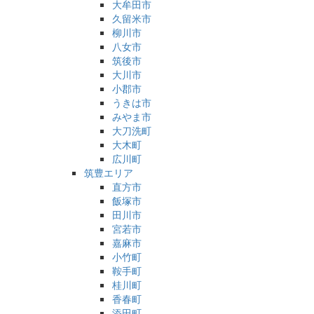
大牟田市
久留米市
柳川市
八女市
筑後市
大川市
小郡市
うきは市
みやま市
大刀洗町
大木町
広川町
筑豊エリア
直方市
飯塚市
田川市
宮若市
嘉麻市
小竹町
鞍手町
桂川町
香春町
添田町