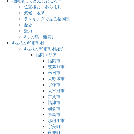
福岡県ってどんなところ？
位置概要・あらまし
気候・地勢
ランキングで見る福岡県
歴史
魅力
8つの島（離島）
4地域と60市町村
4地域と60市町村紹介
福岡エリア
福岡市
筑紫野市
春日市
大野城市
宗像市
太宰府市
古賀市
福津市
朝倉市
糸島市
那珂川市
宇美町
篠栗町