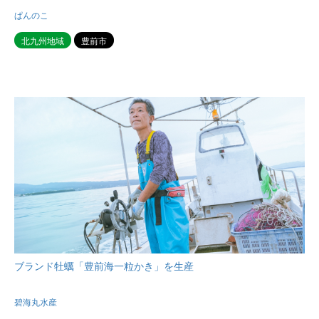
ぱんのこ
北九州地域
豊前市
ブランド牡蠣「豊前海一粒かき」を生産
碧海丸水産